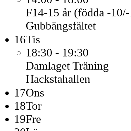
F14-15 år (födda -10/-
Gubbängsfältet
16
Tis
18:30 - 19:30
Damlaget
Träning
Hackstahallen
17
Ons
18
Tor
19
Fre