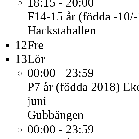
18:15 - 20:00
F14-15 år (födda -10/-
Hackstahallen
12
Fre
13
Lör
00:00 - 23:59
P7 år (födda 2018)
Eke
juni
Gubbängen
00:00 - 23:59