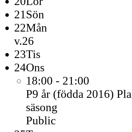
20
Lör
21
Sön
22
Mån
v.26
23
Tis
24
Ons
18:00 - 21:00
P9 år (födda 2016)
Pla
säsong
Public