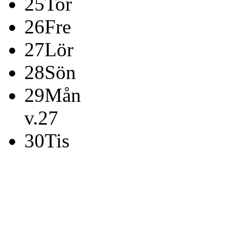
25
Tor
26
Fre
27
Lör
28
Sön
29
Mån
v.27
30
Tis