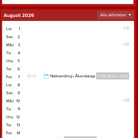
Augusti 2026
Alla aktiviteter
v.31
Lör
1
Sön
2
v.32
Mån
3
Tis
4
Ons
5
Tor
6
20:30
Nattvandring i Åkersberga
F11 år (födda -2014)
Fre
7
Lör
8
20:30
Sön
9
v.33
Mån
10
Tis
11
Ons
12
Tor
13
Fre
14