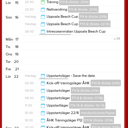
20:30
Träning
F11 år (födda -2014)
Lör
15
20:30
Nattvandring
F11 år (födda -2014)
20:30
Heldag
Uppsala Beach Cup
P9 år (födda 2016)
Sön
16
20:30
Heldag
Uppsala Beach Cup
F13 år (födda -12/13)
08:00
Intresseanmälan Uppsala Beach Cup
F13 år (födda -12/13)
v.34
Mån
17
18:00
Tis
18
Ons
19
Tor
20
Fre
21
Heldag
Uppstartsläger - Save the date.
Lör
22
P7 år (födda 2018)
03:00
Kick-off/ träningsläger ÅHK
F10 år (födda 2015)
09:00
Uppstartsläger
F9 år (födda 2016)
00:00
09:30
Uppstartsläger
F7-8 år (födda -17/18)
00:00
11:00
Uppstartläger
F14-15 år (födda -10/-11)
19:00
15:00
Uppstartsläger 22/8
Handbollsskola Pojkar
00:00
18:00
ÅHK Träningsläger F12
F11 år (födda -2014)
19:00
00:00
Kick-off/ träningsläger ÅHK
F10 år (födda 2015)