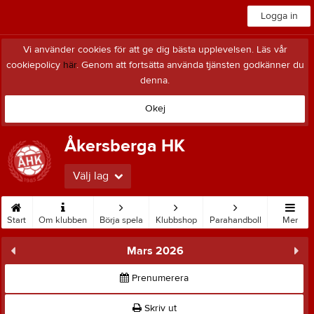
Logga in
Vi använder cookies för att ge dig bästa upplevelsen. Läs vår
cookiepolicy
här
. Genom att fortsätta använda tjänsten godkänner du
denna.
Okej
Åkersberga HK
Välj lag
Start
Om klubben
Börja spela
Klubbshop
Parahandboll
Mer
Mars 2026
Prenumerera
Skriv ut