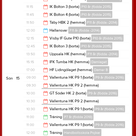
11:00
11:15
IK Bolton 3 (borta)
P10 år (födda 2015)
13:00
11:45
IK Bolton 4 (borta)
P10 år (födda 2015)
13:15
11:50
Täby HBK 2 (hemma)
F11 år (födda -2014)
13:45
12:00
Hallansvar
F11 år (födda -2014)
13:50
12:15
Visby IF Gute P10 (borta)
P10 år (födda 2015)
19:00
12:45
IK Bolton 3 (borta)
P10 år (födda 2015)
14:15
13:50
Uppsala HK (hemma)
F11 år (födda -2014)
14:45
15:15
IFK Tumba HK (hemma)
Damlaget
15:50
17:00
HF Lidingölaget (hemma)
Damer B
17:15
09:00
Vallentuna HK P9 1 (borta)
P9 år (födda 2016)
Sön
15
19:00
09:30
Vallentuna HK P9 2 (hemma)
P9 år (födda 2016)
11:00
10:00
GT Söder HK 2 (borta)
P9 år (födda 2016)
11:30
10:30
Vallentuna HK P9 2 (hemma)
P9 år (födda 2016)
12:00
10:30
Vallentuna HK P9 1 (borta)
P9 år (födda 2016)
12:30
11:00
Träning
P7 år (födda 2018)
12:30
11:00
Vallentuna HK P9 1 (borta)
P9 år (födda 2016)
12:00
12:00
Träning
Handbollsskola Pojkar