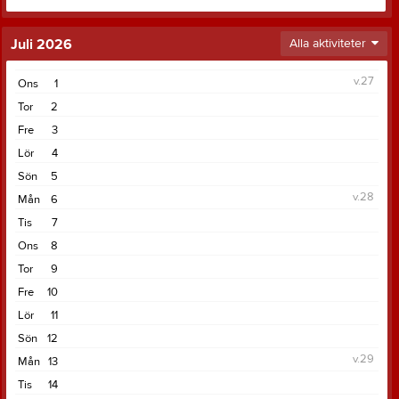
Juli 2026
Alla aktiviteter
v.27
Ons
1
Tor
2
Fre
3
Lör
4
Sön
5
v.28
Mån
6
Tis
7
Ons
8
Tor
9
Fre
10
Lör
11
Sön
12
v.29
Mån
13
Tis
14