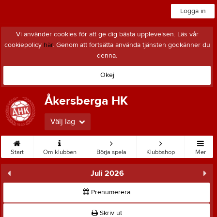
Logga in
Vi använder cookies för att ge dig bästa upplevelsen. Läs vår
cookiepolicy
här
. Genom att fortsätta använda tjänsten godkänner du
denna.
Okej
Åkersberga HK
Välj lag
Start
Om klubben
Börja spela
Klubbshop
Mer
Juli 2026
Prenumerera
Skriv ut